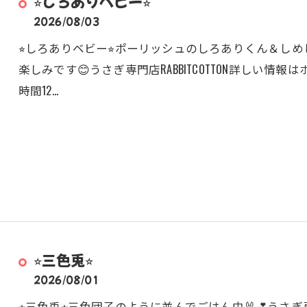
⭐︎しろありベビー⭐︎
2026/08/03
⭐︎しろありベビー⭐︎ポーリッシュのしろありくん＆しめ
楽しみです😊うさぎ専門店RABBITCOTTON詳しい情報はホームページよ
時間12…
⭐︎三色兎⭐︎
2026/08/01
⭐︎三色兎⭐︎三色団子のように並んでごはん中🐰💕うさぎ専