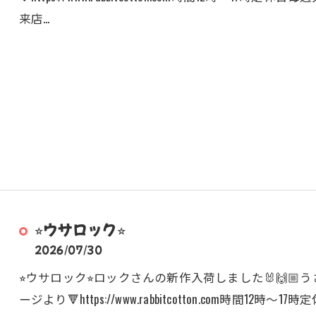
来店…
⭐︎ウサロック⭐︎
2026/07/30
⭐︎ウサロック⭐︎ロックさんの新作入荷しました🐰🙌🏼うさ
ージより🔻https://www.rabbitcotton.com時