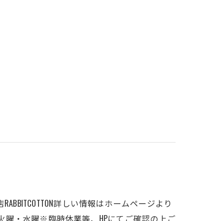
ABBITCOTTON詳しい情報はホームページより
〜17時定休日毎週火曜・水曜※臨時休業等、HPにてご確認の上ご