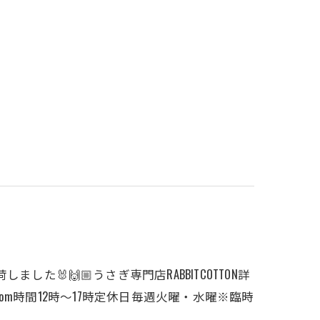
た🐰🙌🏼うさぎ専門店RABBITCOTTON詳
tton.com時間12時〜17時定休日毎週火曜・水曜※臨時