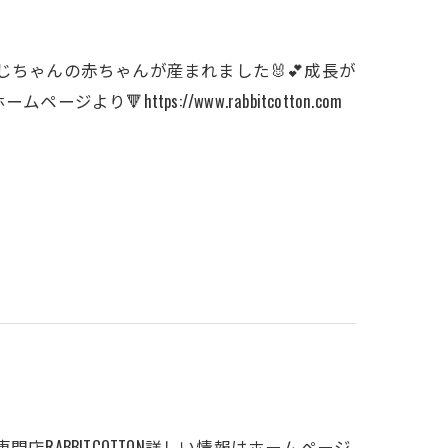
じちゃんの赤ちゃんが産まれました🐰💕成長が
り🔻https://www.rabbitcotton.com
門店RABBITCOTTON詳しい情報はホームページ