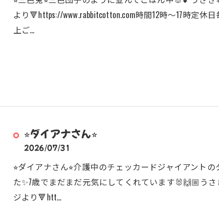
より🔻https://www.rabbitcotton.com時間1
上ご…
⭐︎ダイアナさん⭐︎
2026/07/31
⭐︎ダイアナさん⭐︎介護中のチェッカードジャイアント
た✨7歳でまだまだ元気にしてくれています🐰🙌🏼うさぎ
ジより🔻htt…