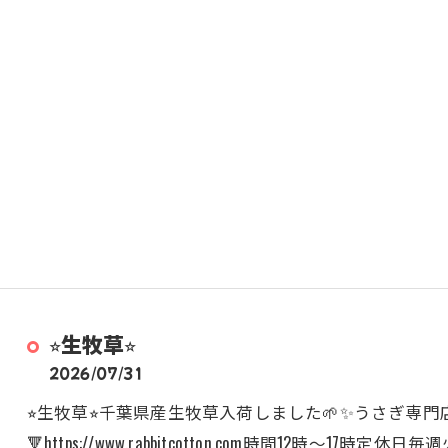
⭐︎生牧草⭐︎
2026/07/31
⭐︎生牧草⭐︎千葉県産生牧草入荷しました🌱✨うさぎ専門店R
🔻https://www.rabbitcotton.com時間12時