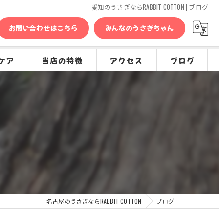
愛知のうさぎならRABBIT COTTON | ブログ
お問い合わせはこちら
みんなのうさぎちゃん
ケア
当店の特徴
アクセス
ブログ
問
販売
コラム
種類
グッズ
専門店
ケア
名古屋のうさぎならRABBIT COTTON
ブログ