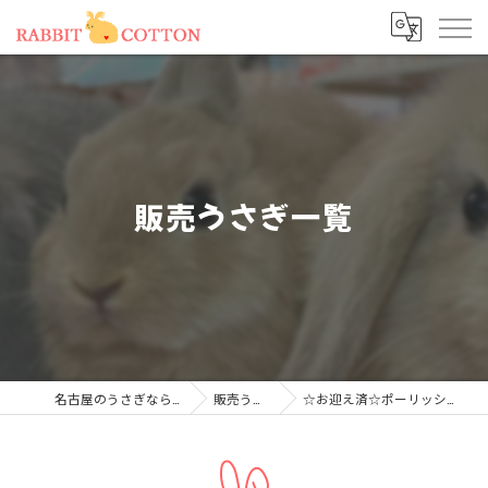
販売うさぎ一覧
名古屋のうさぎならRABBIT COTTON
販売うさぎ一覧
☆お迎え済☆ポーリッシュ（オランダ血統）