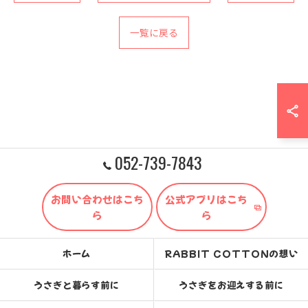
一覧に戻る
052-739-7843
お問い合わせはこち
公式アプリはこち
ら
ら
ホーム
RABBIT COTTONの想い
うさぎと暮らす前に
うさぎをお迎えする前に