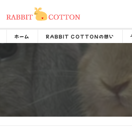
ホーム
RABBIT COTTONの想い