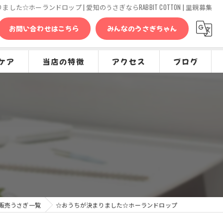
した☆ホーランドロップ | 愛知のうさぎならRABBIT COTTON | 里親募集
お問い合わせはこちら
みんなのうさぎちゃん
ケア
当店の特徴
アクセス
ブログ
問
販売
コラム
種類
グッズ
専門店
ケア
販売うさぎ一覧
☆おうちが決まりました☆ホーランドロップ