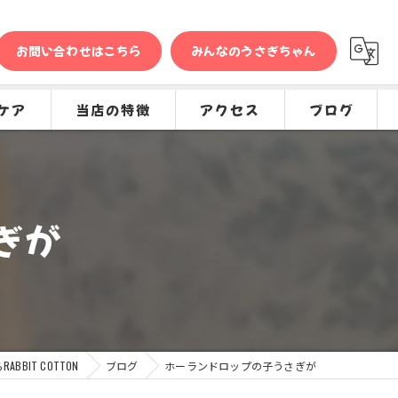
お問い合わせはこちら
みんなのうさぎちゃん
ケア
当店の特徴
アクセス
ブログ
問
販売
コラム
種類
ぎが
グッズ
専門店
ケア
BBIT COTTON
ブログ
ホーランドロップの子うさぎが