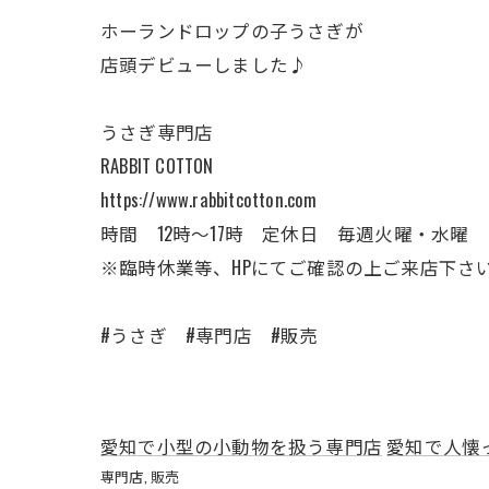
ホーランドロップの子うさぎが
店頭デビューしました♪
うさぎ専門店
RABBIT COTTON
https://www.rabbitcotton.com
時間 12時〜17時 定休日 毎週火曜・水曜
※臨時休業等、HPにてご確認の上ご来店下さ
#うさぎ #専門店 #販売
愛知で小型の小動物を扱う専門店
愛知で人懐
専門店
販売