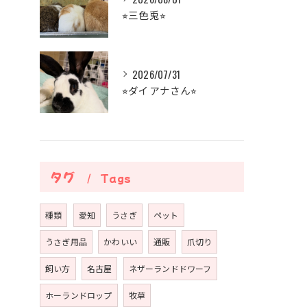
⭐︎三色兎⭐︎
2026/07/31
⭐︎ダイアナさん⭐︎
タグ
Tags
種類
愛知
うさぎ
ペット
うさぎ用品
かわいい
通販
爪切り
飼い方
名古屋
ネザーランドドワーフ
ホーランドロップ
牧草