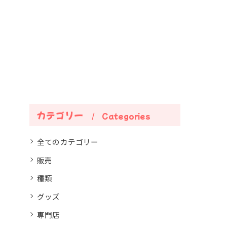
カテゴリー
Categories
全てのカテゴリー
販売
種類
グッズ
専門店