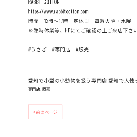
RABBIT COTTON
https://www.rabbitcotton.com
時間 12時〜17時 定休日 毎週火曜・水曜
※臨時休業等、HPにてご確認の上ご来店下さ
#うさぎ #専門店 #販売
愛知で小型の小動物を扱う専門店
愛知で人懐
専門店
販売
< 前のページ