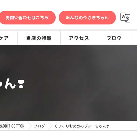
お問い合わせはこちら
みんなのうさぎちゃん
ケア
当店の特徴
アクセス
ブログ
問
販売
コラム
種類
ん❣️
グッズ
専門店
ケア
BIT COTTON
ブログ
くりくりおめめのブルーちゃん❣️