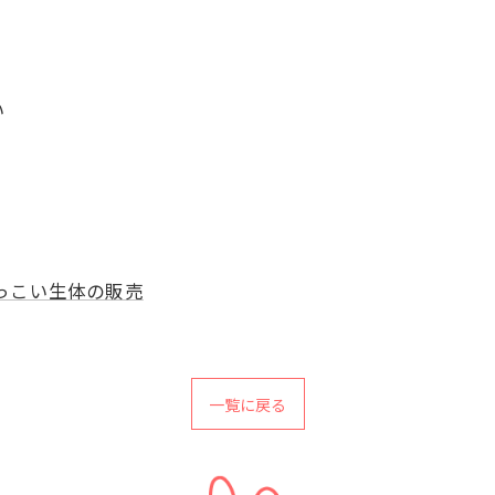
い
っこい生体の販売
一覧に戻る