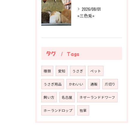
2026/08/01
⭐︎三色兎⭐︎
タグ
Tags
種類
愛知
うさぎ
ペット
うさぎ用品
かわいい
通販
爪切り
飼い方
名古屋
ネザーランドドワーフ
ホーランドロップ
牧草