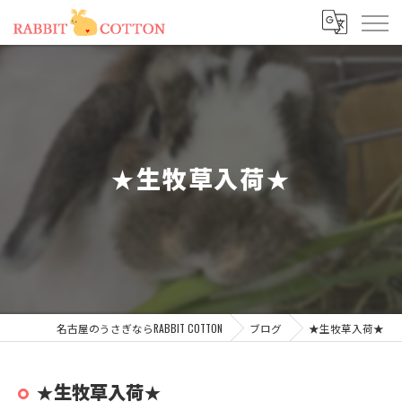
★生牧草入荷★
名古屋のうさぎならRABBIT COTTON
ブログ
★生牧草入荷★
★生牧草入荷★