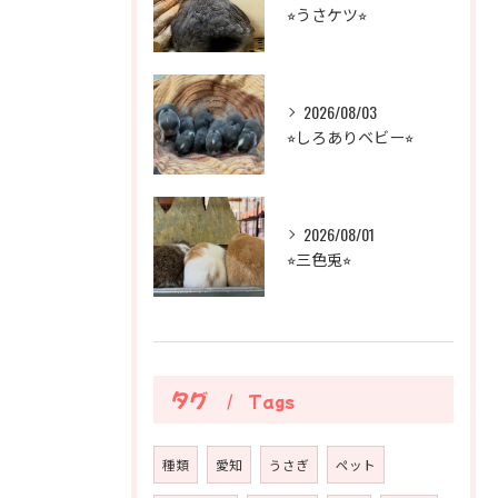
⭐︎うさケツ⭐︎
2026/08/03
⭐︎しろありベビー⭐︎
2026/08/01
⭐︎三色兎⭐︎
タグ
Tags
種類
愛知
うさぎ
ペット