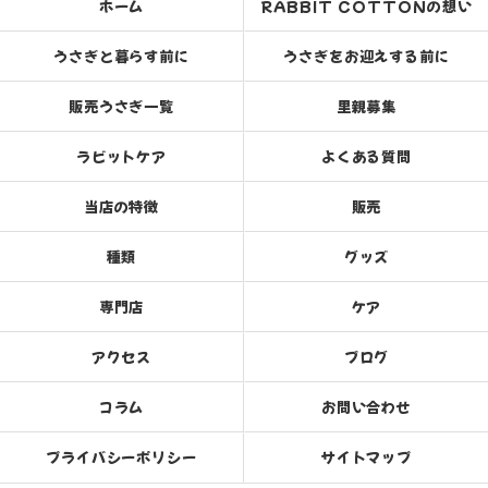
ホーム
RABBIT COTTONの想い
うさぎと暮らす前に
うさぎをお迎えする前に
販売うさぎ一覧
里親募集
ラビットケア
よくある質問
当店の特徴
販売
種類
グッズ
専門店
ケア
アクセス
ブログ
コラム
お問い合わせ
プライバシーポリシー
サイトマップ