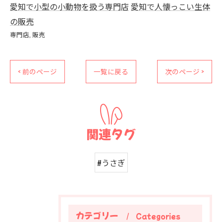
愛知で小型の小動物を扱う専門店
愛知で人懐っこい生体
の販売
専門店
販売
< 前のページ
一覧に戻る
次のページ >
関連タグ
#うさぎ
カテゴリー
Categories