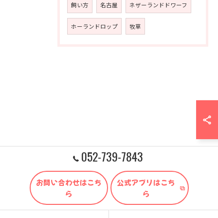
飼い方
名古屋
ネザーランドドワーフ
ホーランドロップ
牧草
052-739-7843
お問い合わせはこち
公式アプリはこち
ら
ら