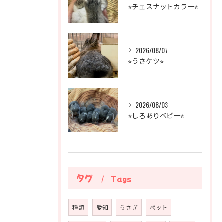
⭐︎チェスナットカラー⭐︎
2026/08/07
⭐︎うさケツ⭐︎
2026/08/03
⭐︎しろありベビー⭐︎
タグ
Tags
種類
愛知
うさぎ
ペット