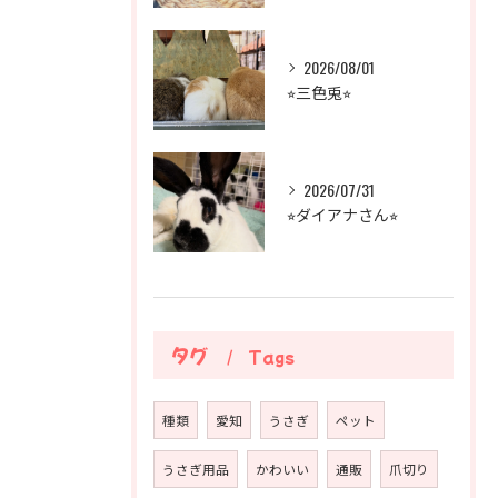
2026/08/01
⭐︎三色兎⭐︎
2026/07/31
⭐︎ダイアナさん⭐︎
タグ
Tags
種類
愛知
うさぎ
ペット
うさぎ用品
かわいい
通販
爪切り