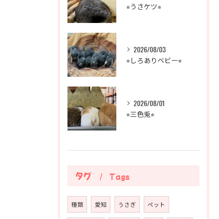
⭐︎うさケツ⭐︎
2026/08/03
⭐︎しろありベビー⭐︎
2026/08/01
⭐︎三色兎⭐︎
タグ
Tags
種類
愛知
うさぎ
ペット