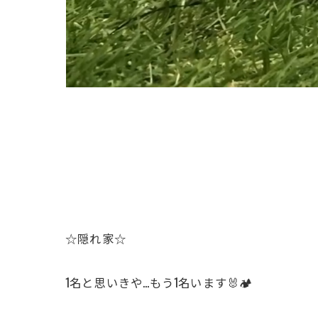
☆隠れ家☆
1名と思いきや…もう1名います🐰🏕️