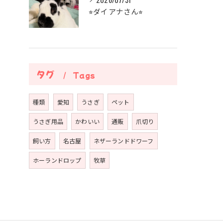
⭐︎ダイアナさん⭐︎
タグ
Tags
種類
愛知
うさぎ
ペット
うさぎ用品
かわいい
通販
爪切り
飼い方
名古屋
ネザーランドドワーフ
ホーランドロップ
牧草