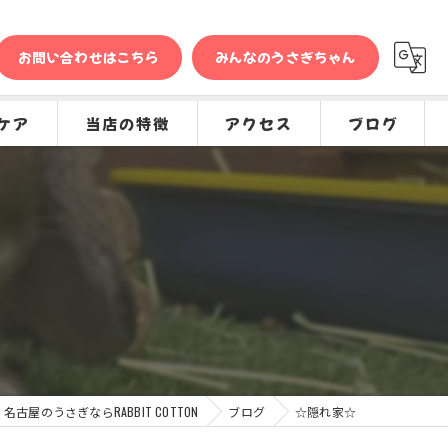
お問い合わせはこちら
みんなのうさぎちゃん
ケア
当店の特徴
アクセス
ブログ
問
販売
コラム
種類
グッズ
専門店
ケア
名古屋のうさぎならRABBIT COTTON
ブログ
☆隠れ家☆