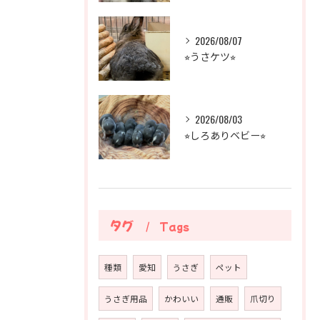
2026/08/07
⭐︎うさケツ⭐︎
2026/08/03
⭐︎しろありベビー⭐︎
タグ
Tags
種類
愛知
うさぎ
ペット
うさぎ用品
かわいい
通販
爪切り