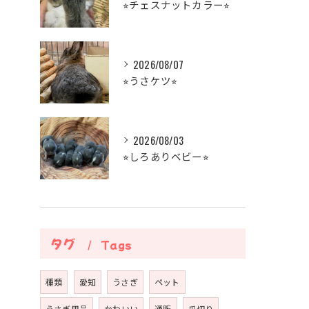
⭐︎チェスナットカラー⭐︎
2026/08/07
⭐︎うさケツ⭐︎
2026/08/03
⭐︎しろありベビー⭐︎
タグ
Tags
種類
愛知
うさぎ
ペット
うさぎ用品
かわいい
通販
爪切り