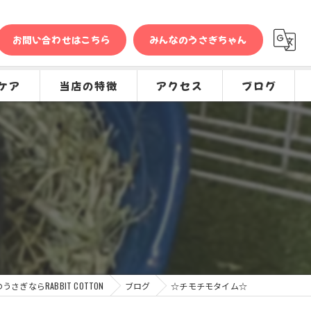
お問い合わせはこちら
みんなのうさぎちゃん
ケア
当店の特徴
アクセス
ブログ
問
販売
コラム
種類
グッズ
専門店
ケア
さぎならRABBIT COTTON
ブログ
☆チモチモタイム☆