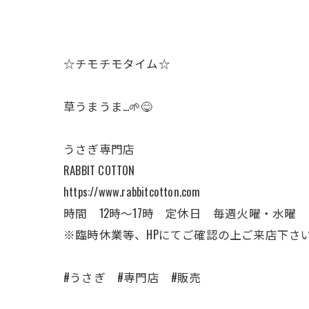
☆チモチモタイム☆
草うまうま…🌱😋
うさぎ専門店
RABBIT COTTON
https://www.rabbitcotton.com
時間 12時〜17時 定休日 毎週火曜・水曜
※臨時休業等、HPにてご確認の上ご来店下さ
#うさぎ #専門店 #販売