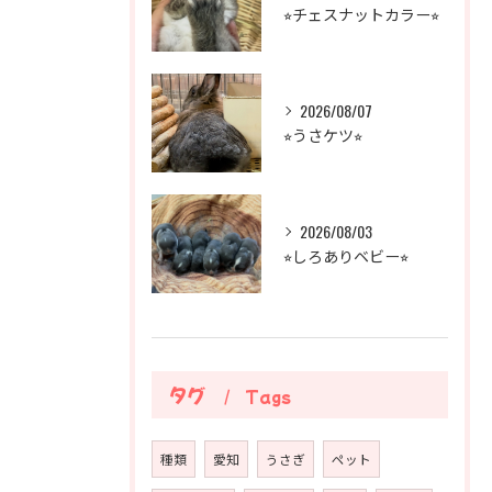
⭐︎チェスナットカラー⭐︎
2026/08/07
⭐︎うさケツ⭐︎
2026/08/03
⭐︎しろありベビー⭐︎
タグ
Tags
種類
愛知
うさぎ
ペット