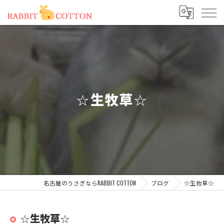
☆生牧草☆
名古屋のうさぎならRABBIT COTTON
ブログ
☆生牧草☆
☆生牧草☆