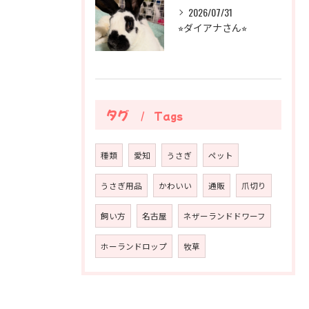
2026/07/31
⭐︎ダイアナさん⭐︎
タグ
Tags
種類
愛知
うさぎ
ペット
うさぎ用品
かわいい
通販
爪切り
飼い方
名古屋
ネザーランドドワーフ
ホーランドロップ
牧草