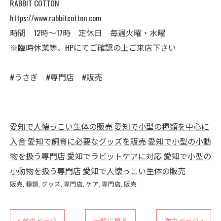
RABBIT COTTON
https://www.rabbitcotton.com
時間 12時〜17時 定休日 毎週火曜・水曜
※臨時休業等、HPにてご確認の上ご来店下さい
#うさぎ #専門店 #販売
愛知で人懐っこい生体の販売
愛知で小型の種類を中心に
入舎
愛知で飼育に必要なグッズを販売
愛知で小型の小動
物を扱う専門店
愛知でラビットケアに対応
愛知で小型の
小動物を扱う専門店
愛知で人懐っこい生体の販売
販売
種類
グッズ
専門店
ケア
専門店
販売
< 前のページ
一覧に戻る
次のページ >