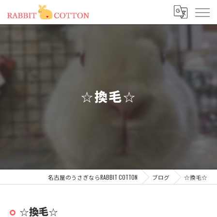
☆換毛☆
名古屋のうさぎならRABBIT COTTON
ブログ
☆換毛☆
☆換毛☆