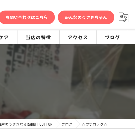
お問い合わせはこちら
みんなのうさぎちゃん
ケア
当店の特徴
アクセス
ブログ
問
販売
コラム
種類
グッズ
専門店
ケア
屋のうさぎならRABBIT COTTON
ブログ
☆ウサロック☆