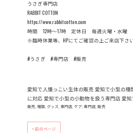
うさぎ専門店
RABBIT COTTON
https://www.rabbitcotton.com
時間 12時〜17時 定休日 毎週火曜・水曜
※臨時休業等、HPにてご確認の上ご来店下さ
#うさぎ #専門店 #販売
愛知で人懐っこい生体の販売
愛知で小型の種
に対応
愛知で小型の小動物を扱う専門店
愛知
販売
種類
グッズ
専門店
ケア
専門店
販売
< 前のページ