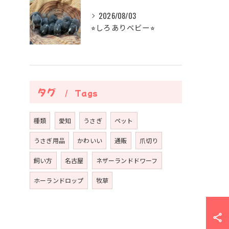
2026/08/03
⭐︎しろありベビー⭐︎
タグ
Tags
種類
愛知
うさぎ
ペット
うさぎ用品
かわいい
通販
爪切り
飼い方
名古屋
ネザーランドドワーフ
ホーランドロップ
牧草