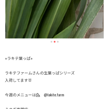
⭐︎ラキテ葉っぱ⭐︎
ラキテファームさんの生葉っぱシリーズ
入荷してます🐰
今週のメニューは💁 @lakite.farm