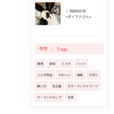
2026/07/31
⭐︎ダイアナさん⭐︎
タグ
Tags
種類
愛知
うさぎ
ペット
うさぎ用品
かわいい
通販
爪切り
飼い方
名古屋
ネザーランドドワーフ
ホーランドロップ
牧草