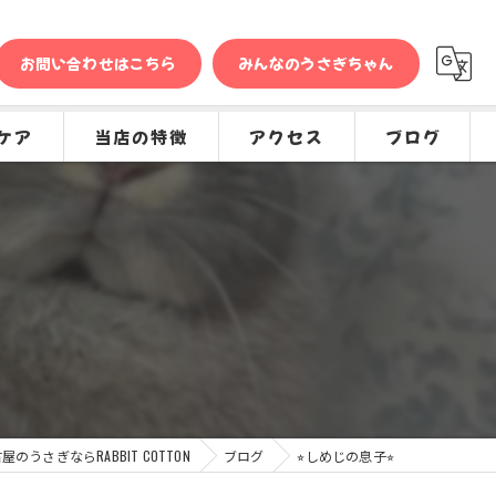
お問い合わせはこちら
みんなのうさぎちゃん
ケア
当店の特徴
アクセス
ブログ
問
販売
コラム
種類
グッズ
専門店
ケア
屋のうさぎならRABBIT COTTON
ブログ
⭐︎しめじの息子⭐︎