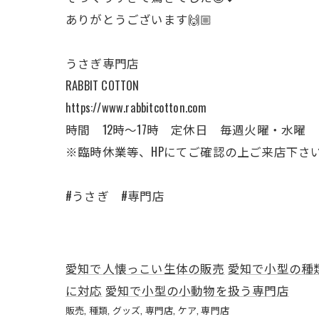
ありがとうございます🙌🏼
うさぎ専門店
RABBIT COTTON
https://www.rabbitcotton.com
時間 12時〜17時 定休日 毎週火曜・水曜
※臨時休業等、HPにてご確認の上ご来店下さ
#うさぎ #専門店
愛知で人懐っこい生体の販売
愛知で小型の種
に対応
愛知で小型の小動物を扱う専門店
販売
種類
グッズ
専門店
ケア
専門店