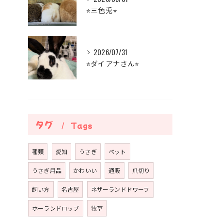
⭐︎三色兎⭐︎
2026/07/31
⭐︎ダイアナさん⭐︎
タグ
Tags
種類
愛知
うさぎ
ペット
うさぎ用品
かわいい
通販
爪切り
飼い方
名古屋
ネザーランドドワーフ
ホーランドロップ
牧草