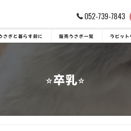
052-739-7843
うさぎと暮らす前に
販売うさぎ一覧
ラビット
うさぎをお迎えする前に
よくある質
⭐︎卒乳⭐︎