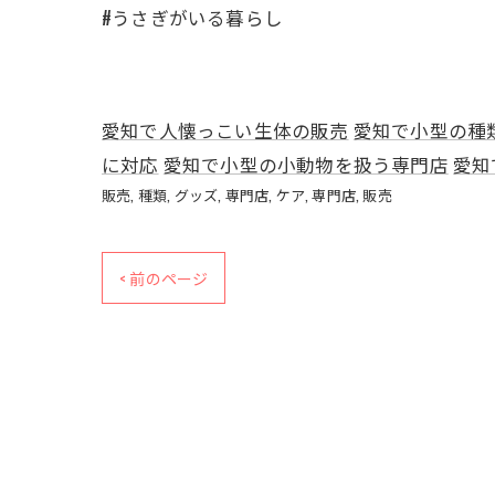
#うさぎがいる暮らし
愛知で人懐っこい生体の販売
愛知で小型の種
に対応
愛知で小型の小動物を扱う専門店
愛知
販売
種類
グッズ
専門店
ケア
専門店
販売
< 前のページ