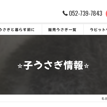
052-739-7843
うさぎと暮らす前に
販売うさぎ一覧
ラビット
うさぎをお迎えする前に
よくある質
⭐︎子うさぎ情報⭐︎
名古