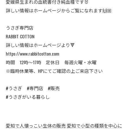
愛媛県生まれの血統書付き純血種です🐰
詳しい情報はホームページからご覧になれます🙌🏼
うさぎ専門店
RABBIT COTTON
詳しい情報はホームページより🔻
https://www.rabbitcotton.com
時間 12時〜17時 定休日 毎週火曜・水曜
※臨時休業等、HPにてご確認の上ご来店下さい
#うさぎ #専門店 #販売
#うさぎがいる暮らし
愛知で人懐っこい生体の販売
愛知で小型の種類を中心に