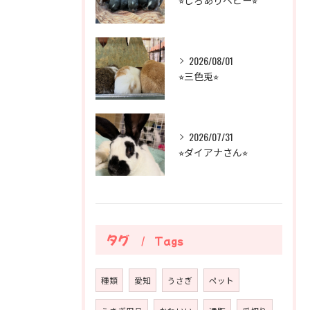
2026/08/01
⭐︎三色兎⭐︎
2026/07/31
⭐︎ダイアナさん⭐︎
タグ
Tags
種類
愛知
うさぎ
ペット