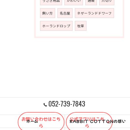
うさぎ用品
かわいい
通販
爪切り
飼い方
名古屋
ネザーランドドワーフ
ホーランドロップ
牧草
052-739-7843
お問い合わせはこち
公式アプリはこち
ホーム
RABBIT COTTONの想い
ら
ら