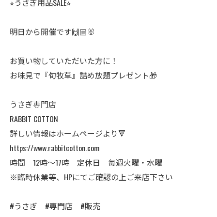
⭐︎うさぎ用品SALE⭐︎
明日から開催です🙌🏼🐰
お買い物していただいた方に！
お味見で『旬牧草』詰め放題プレゼント🎁
うさぎ専門店
RABBIT COTTON
詳しい情報はホームページより🔻
https://www.rabbitcotton.com
時間 12時〜17時 定休日 毎週火曜・水曜
※臨時休業等、HPにてご確認の上ご来店下さい
#うさぎ #専門店 #販売