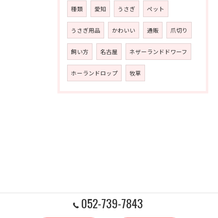
種類
愛知
うさぎ
ペット
うさぎ用品
かわいい
通販
爪切り
飼い方
名古屋
ネザーランドドワーフ
ホーランドロップ
牧草
052-739-7843