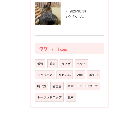
2026/08/07
⭐︎うさケツ⭐︎
タグ
Tags
種類
愛知
うさぎ
ペット
うさぎ用品
かわいい
通販
爪切り
飼い方
名古屋
ネザーランドドワーフ
ホーランドロップ
牧草