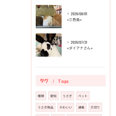
2026/08/01
⭐︎三色兎⭐︎
2026/07/31
⭐︎ダイアナさん⭐︎
タグ
Tags
種類
愛知
うさぎ
ペット
うさぎ用品
かわいい
通販
爪切り