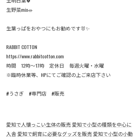
生明日葉🍀
生野菜mix🥗
生葉っぱをおやつにもお勧めです🐰✨
RABBIT COTTON
https://www.rabbitcotton.com
時間 12時〜17時 定休日 毎週火曜・水曜
※臨時休業等、HPにてご確認の上ご来店下さい
#うさぎ #専門店 #販売
愛知で人懐っこい生体の販売
愛知で小型の種類を中心に
入舎
愛知で飼育に必要なグッズを販売
愛知で小型の小動