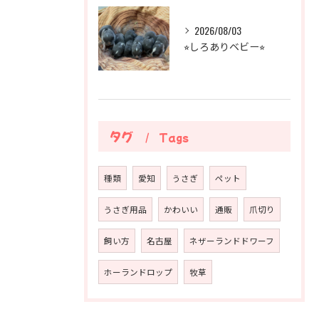
2026/08/03
⭐︎しろありベビー⭐︎
タグ
Tags
種類
愛知
うさぎ
ペット
うさぎ用品
かわいい
通販
爪切り
飼い方
名古屋
ネザーランドドワーフ
ホーランドロップ
牧草