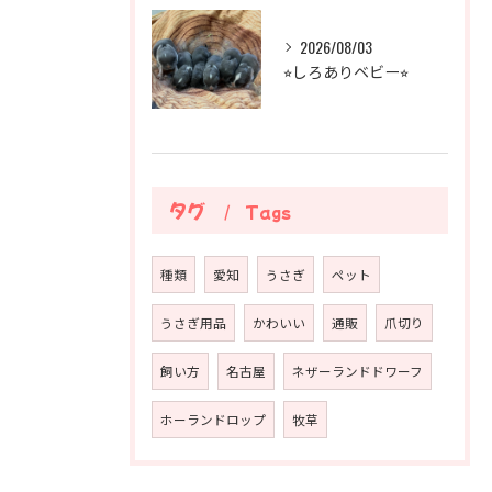
2026/08/03
⭐︎しろありベビー⭐︎
タグ
Tags
種類
愛知
うさぎ
ペット
うさぎ用品
かわいい
通販
爪切り
飼い方
名古屋
ネザーランドドワーフ
ホーランドロップ
牧草